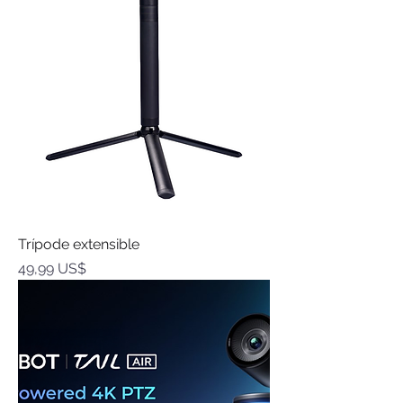
Trípode extensible
Precio
49,99 US$