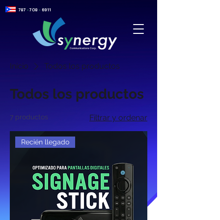
787
-
708
-
6911
Communications Corp.
Inicio
Todos los productos
Todos los productos
7 productos
Filtrar y ordenar
Recién llegado