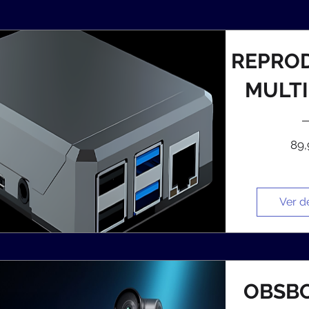
REPRO
MULT
89
Ver d
OBSBO