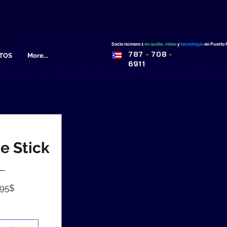
Socio
número 1
en audio, vídeo
y
tecnología
en Puerto 
787
-
708
-
TOS
More...
6911
e Stick
Precio
,95$