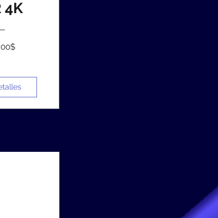
R 4K
Precio
,00$
etalles