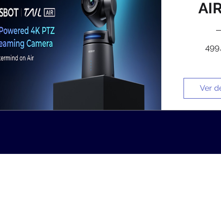
AI
499
Ver d