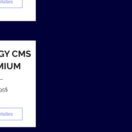
etalles
GY CMS
MIUM
Precio
,95$
etalles