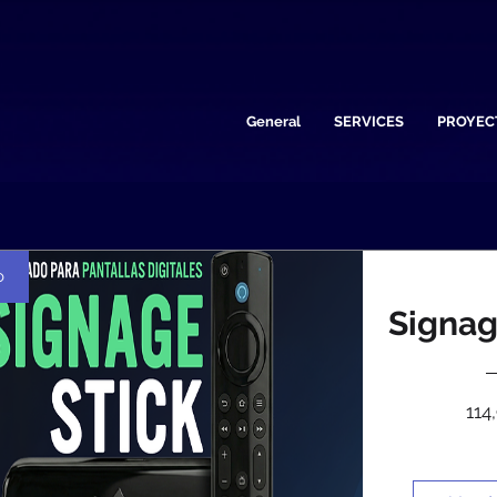
General
SERVICES
PROYEC
o
Signag
114