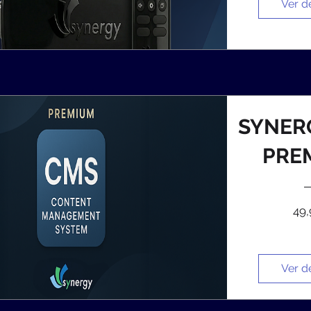
Ver d
SYNER
PRE
49
Ver d