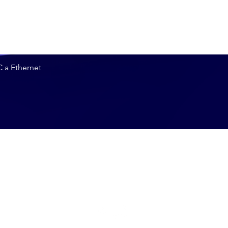
 a Ethernet
Vista rápida
¡Sintonízate con
nosotros!