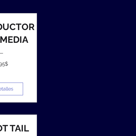
DUCTOR
IMEDIA
Precio
,95$
etalles
T TAIL